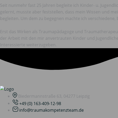
Seit nunmehr fast 25 Jahren begleite ich Kinder- u. Jugendl
gelernt, musste aber feststellen, dass mein Wissen und m
begleiten. Um dem zu begegnen machte ich verschiedene, 
Erst das Wirken als Traumapädagoge und Traumatherapeut m
der Arbeit mit den mir anvertrauten Kinder und Jugendlich
Interessierte weiterzugeben.
Biedermannstraße 63, 04277 Leipzig
+49 (0) 163-409-12-98
info@traumakompetenzteam.de