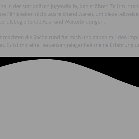
iche in der stationären Jugendhilfe, den größten Teil im in
eine Fähigkeiten nicht ausreichend waren, um diese teilwe
berufsbegleitende Aus- und Weiterbildungen.
achten die Sache rund für mich und gaben mir den Impuls 
en. Es ist mir eine Herzensangelegenheit meine Erfahrung u