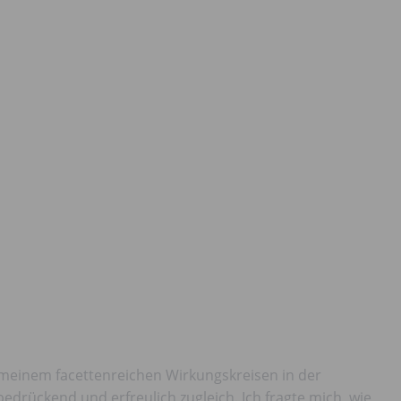
 meinem facettenreichen Wirkungskreisen in der
drückend und erfreulich zugleich. Ich fragte mich, wie