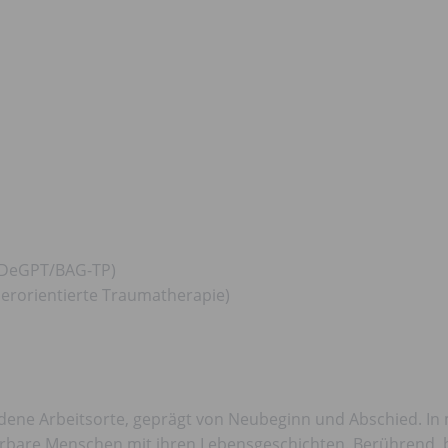
(DeGPT/BAG-TP)
erorientierte Traumatherapie)
edene Arbeitsorte, geprägt von Neubeginn und Abschied. In
erbare Menschen mit ihren Lebensgeschichten. Berührend, be