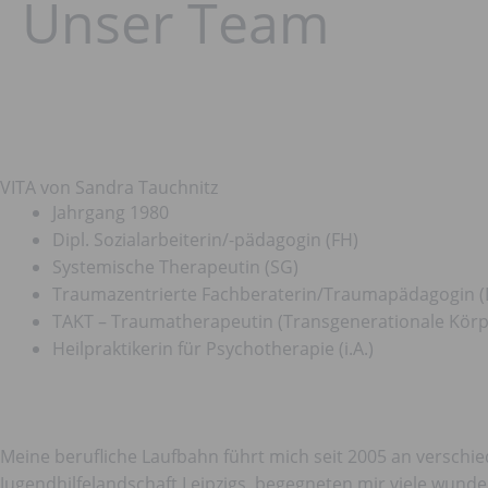
Unser Team
VITA von Sandra Tauchnitz
Jahrgang 1980
Dipl. Sozialarbeiterin/-pädagogin (FH)
Systemische Therapeutin (SG)
Traumazentrierte Fachberaterin/Traumapädagogin 
TAKT – Traumatherapeutin (Transgenerationale Körp
Heilpraktikerin für Psychotherapie (i.A.)
Meine berufliche Laufbahn führt mich seit 2005 an verschi
Jugendhilfelandschaft Leipzigs, begegneten mir viele wund