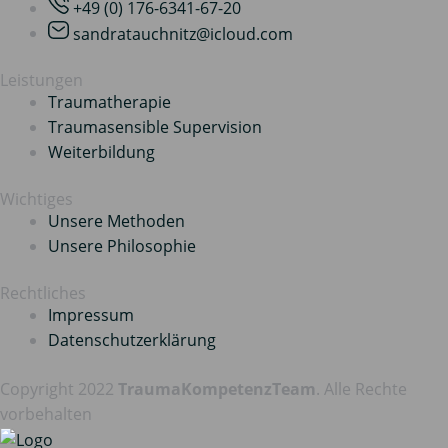
+49 (0) 176-6341-67-20
sandratauchnitz@icloud.com
Leistungen
Traumatherapie
Traumasensible Supervision
Weiterbildung
Wichtiges
Unsere Methoden
Unsere Philosophie
Rechtliches
Impressum
Datenschutz­erklärung
Copyright 2022
TraumaKompetenzTeam
. Alle Rechte
vorbehalten