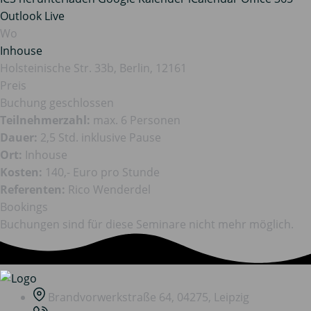
Outlook Live
Wo
Inhouse
Holsteinische Str. 33b, Berlin, 12161
Preis
Buchung geschlossen
Teilnehmerzahl:
max. 6 Personen
Dauer:
2,5 Std. inklusive Pause
Ort:
Inhouse
Kosten:
140,- Euro pro Stunde
Referenten:
Rico Wenderdel
Bookings
Buchungen sind für diese Seminare nicht mehr möglich.
Brandvorwerkstraße 64, 04275, Leipzig