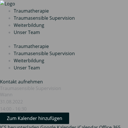
Zum
Inhalt
Traumatherapie
springen
Traumasensible Supervision
Weiterbildung
Unser Team
Traumatherapie
Traumasensible Supervision
Weiterbildung
Unser Team
Kontakt aufnehmen
Traumasensible Supervision
Wann
31.08.2022
14:00 - 16:30
Zum Kalender hinzufügen
ICS herunterladen
Google Kalender
iCalendar
Office 365