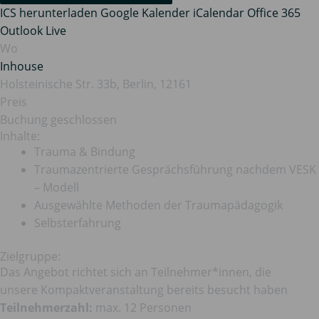
ICS herunterladen
Google Kalender
iCalendar
Office 365
Outlook Live
Wo
Inhouse
Holsteinische Str. 33b, Berlin, 12161
Preis
Buchung geschlossen
Inhalte:
Trauma & Bindung
Traumazentrierte Gesprächsführung nachdem VESK
– Modell
Ausgewählte Methoden der Traumapädagogik
Selbsterfahrung
Zielgruppe:
Das Angebot richtet sich an Teilnehmer*innen, die
unsere Kompaktveranstaltung bereits besucht haben
Teilnehmerzahl:
max. 12 Personen