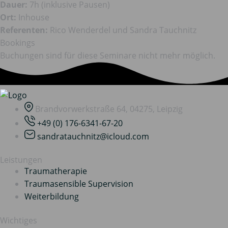
Dauer:
7h (inklusive Pausen)
Ort:
Inhouse
Referenten:
Rico Wenderdel und Sandra Tauchnitz
Bookings
Buchungen sind für diese Seminare nicht mehr möglich.
Brandvorwerkstraße 64, 04275, Leipzig
+49 (0) 176-6341-67-20
sandratauchnitz@icloud.com
Leistungen
Traumatherapie
Traumasensible Supervision
Weiterbildung
Wichtiges