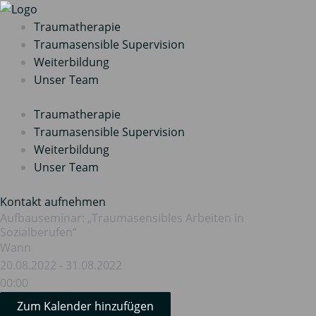
Zum
Inhalt
Traumatherapie
springen
Traumasensible Supervision
Weiterbildung
Unser Team
Traumatherapie
Traumasensible Supervision
Weiterbildung
Unser Team
Kontakt aufnehmen
Aufbauseminar: „Traumasensibles Arbeiten in
Sozialberufen“
Wann
20.08.2022 - 31.08.2022
00:00
Zum Kalender hinzufügen